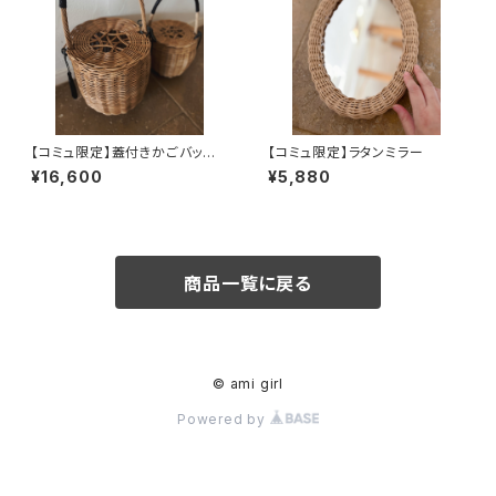
【コミュ限定】蓋付きかごバッグ
【コミュ限定】ラタンミラー
S
¥16,600
¥5,880
商品一覧に戻る
© ami girl
Powered by